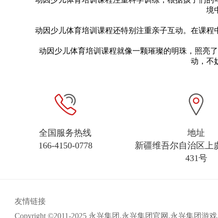
境
动因少儿体育培训课程还特别注重亲子互动。在课程
动因少儿体育培训课程就像一颗璀璨的明珠，照亮了
动，不
全国服务热线
地址
166-4150-0778
新疆维吾尔自治区上
431号
友情链接
Copyright ©2011-2025 永兴集团,永兴集团官网