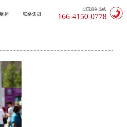
全国服务热线
航标
联络集团
166-4150-0778