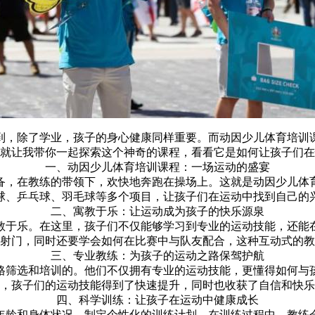
到，除了学业，孩子的身心健康同样重要。而动因少儿体育培训
就让我带你一起探索这个神奇的课程，看看它是如何让孩子们在
一、动因少儿体育培训课程：一场运动的盛宴
备，在教练的带领下，欢快地奔跑在操场上。这就是动因少儿体
球、乒乓球、羽毛球等多个项目，让孩子们在运动中找到自己的
二、寓教于乐：让运动成为孩子的快乐源泉
教于乐。在这里，孩子们不仅能够学习到专业的运动技能，还能
射门，同时还要学会如何在比赛中与队友配合，这种互动式的教
三、专业教练：为孩子的运动之路保驾护航
格筛选和培训的。他们不仅拥有专业的运动技能，更懂得如何与
，孩子们的运动技能得到了快速提升，同时也收获了自信和快乐
四、科学训练：让孩子在运动中健康成长
年龄和身体状况，制定个性化的训练计划。在训练过程中，教练